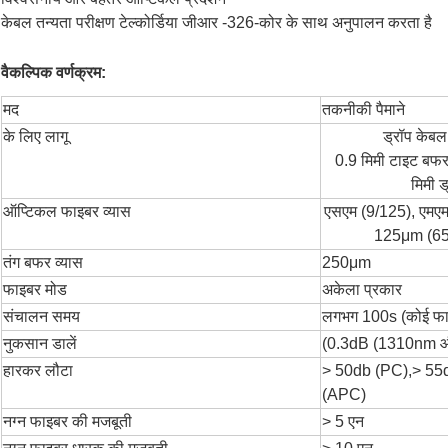
केबल तन्यता परीक्षण टेल्कोर्डिया जीआर -326-कोर के साथ अनुपालन करता है
वैकल्पिक वर्णक्रम:
मद
तकनीकी पैमाने
के लिए लागू
ड्रॉप केबल
0.9 मिमी टाइट बफर
मिमी ड
ऑप्टिकल फाइबर व्यास
एसएम (9/125), एमएम
125μm (6
तंग बफर व्यास
250μm
फाइबर मोड
अकेला प्रकार
संचालन समय
लगभग 100s (कोई फाइ
नुकसान डालें
(0.3dB (1310nm 
हारकर लौटा
> 50db (PC),> 55
(APC)
नग्न फाइबर की मजबूती
> 5 एन