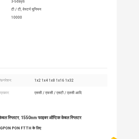
3-5days
टी / टी, वेस्टर्न यूनियन
10000
्फ़िगरेशन:
1x2 1x4 1x8 1x16 1x32
प्रकार:
एससी / एफसी / एसटी / एलसी आदि
ेबल स्प्लिटर
1550nm फाइबर ऑप्टिक केबल स्प्लिटर
,
टर GPON PON FTTH के लिए