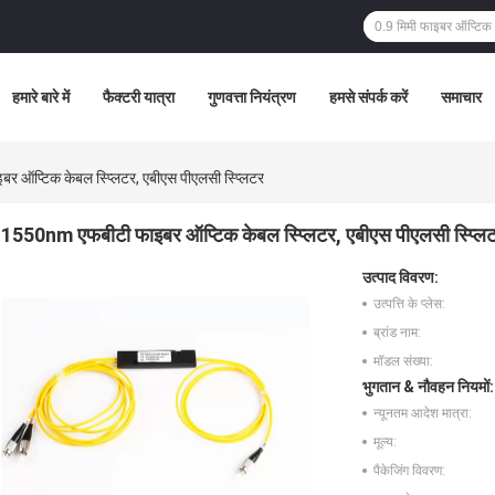
हमारे बारे में
फैक्टरी यात्रा
गुणवत्ता नियंत्रण
हमसे संपर्क करें
समाचार
ऑप्टिक केबल स्प्लिटर, एबीएस पीएलसी स्प्लिटर
1550nm एफबीटी फाइबर ऑप्टिक केबल स्प्लिटर, एबीएस पीएलसी स्प्लि
उत्पाद विवरण:
उत्पत्ति के प्लेस:
ब्रांड नाम:
मॉडल संख्या:
भुगतान & नौवहन नियमों:
न्यूनतम आदेश मात्रा:
मूल्य:
पैकेजिंग विवरण: