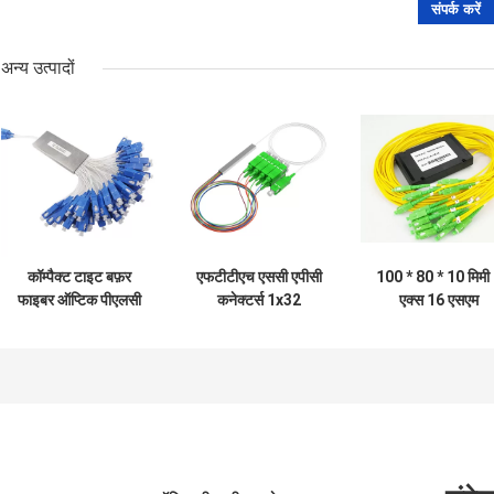
अन्य उत्पादों
कॉम्पैक्ट टाइट बफ़र
एफटीटीएच एससी एपीसी
100 * 80 * 10 मिमी
फाइबर ऑप्टिक पीएलसी
कनेक्टर्स 1x32
एक्स 16 एसएम
स्प्लिटर 1 x 64
ऑप्टिकल स्प्लिटर
एलएसएचएचई फाइब
ऑप्टिक पीएलसी
फाड़नेवाला