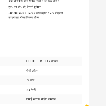
अंदर और बाहर दोनों मानक डिब्बों में पैक किए जाते हैं
एल / सी, टी / टी, वेस्टर्न यूनियन
50000 Piece / Pieces प्रति महीना 1x72 पीएलसी
फाड़नेवाला बॉक्स वितरण बॉक्स
FTTH FTTB FTTX नेटवर्क
पीसी एबीएस
72 कोर
:
३.३ केजी
शंघाई बंदरगाह शेन्ज़ेन बंदरगाह