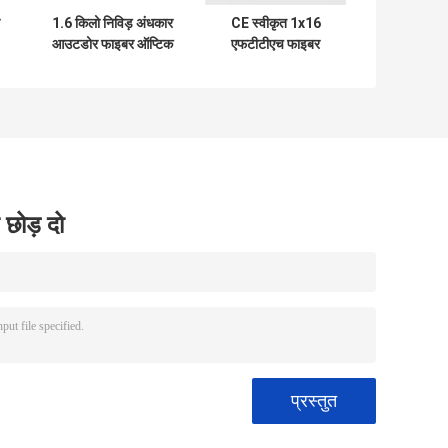
1.6 किलो निविड़ अंधकार
CE स्वीकृत 1x16
आउटडोर फाइबर ऑप्टिक
एफटीटीएच फाइबर
वितरण बॉक्स
ऑप्टिक वितरण बॉक्स
 छोड़ दो