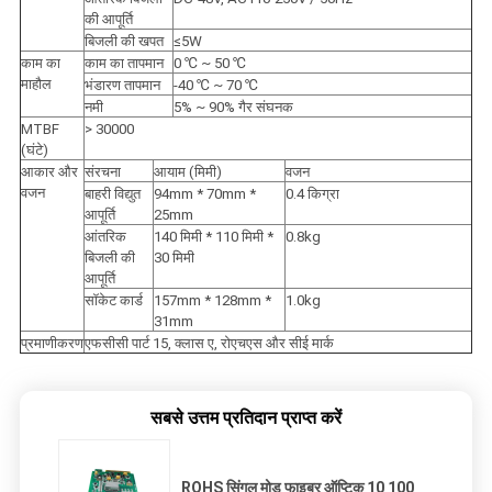
की आपूर्ति
बिजली की खपत
≤5W
काम का
काम का तापमान
0 ℃ ~ 50 ℃
माहौल
भंडारण तापमान
-40 ℃ ~ 70 ℃
नमी
5% ~ 90% गैर संघनक
MTBF
> 30000
(घंटे)
आकार और
संरचना
आयाम (मिमी)
वजन
वजन
बाहरी विद्युत
94mm * 70mm *
0.4 किग्रा
आपूर्ति
25mm
आंतरिक
140 मिमी * 110 मिमी *
0.8kg
बिजली की
30 मिमी
आपूर्ति
सॉकेट कार्ड
157mm * 128mm *
1.0kg
31mm
प्रमाणीकरण
एफसीसी पार्ट 15, क्लास ए, रोएचएस और सीई मार्क
सबसे उत्तम प्रतिदान प्राप्त करें
ROHS सिंगल मोड फाइबर ऑप्टिक 10 100