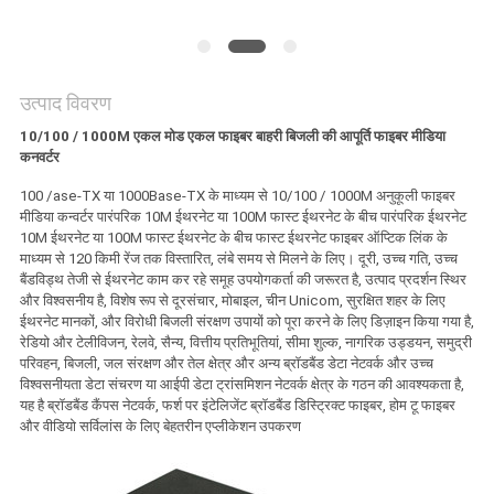
PRIVACY
POLICY
उत्पाद विवरण
10/100 / 1000M एकल मोड एकल फाइबर बाहरी बिजली की आपूर्ति फाइबर मीडिया
कनवर्टर
100 /ase-TX या 1000Base-TX के माध्यम से 10/100 / 1000M अनुकूली फाइबर
मीडिया कन्वर्टर पारंपरिक 10M ईथरनेट या 100M फास्ट ईथरनेट के बीच पारंपरिक ईथरनेट
10M ईथरनेट या 100M फास्ट ईथरनेट के बीच फास्ट ईथरनेट फाइबर ऑप्टिक लिंक के
माध्यम से 120 किमी रेंज तक विस्तारित, लंबे समय से मिलने के लिए। दूरी, उच्च गति, उच्च
बैंडविड्थ तेजी से ईथरनेट काम कर रहे समूह उपयोगकर्ता की जरूरत है, उत्पाद प्रदर्शन स्थिर
और विश्वसनीय है, विशेष रूप से दूरसंचार, मोबाइल, चीन Unicom, सुरक्षित शहर के लिए
ईथरनेट मानकों, और विरोधी बिजली संरक्षण उपायों को पूरा करने के लिए डिज़ाइन किया गया है,
रेडियो और टेलीविजन, रेलवे, सैन्य, वित्तीय प्रतिभूतियां, सीमा शुल्क, नागरिक उड्डयन, समुद्री
परिवहन, बिजली, जल संरक्षण और तेल क्षेत्र और अन्य ब्रॉडबैंड डेटा नेटवर्क और उच्च
विश्वसनीयता डेटा संचरण या आईपी डेटा ट्रांसमिशन नेटवर्क क्षेत्र के गठन की आवश्यकता है,
यह है ब्रॉडबैंड कैंपस नेटवर्क, फर्श पर इंटेलिजेंट ब्रॉडबैंड डिस्ट्रिक्ट फाइबर, होम टू फाइबर
और वीडियो सर्विलांस के लिए बेहतरीन एप्लीकेशन उपकरण