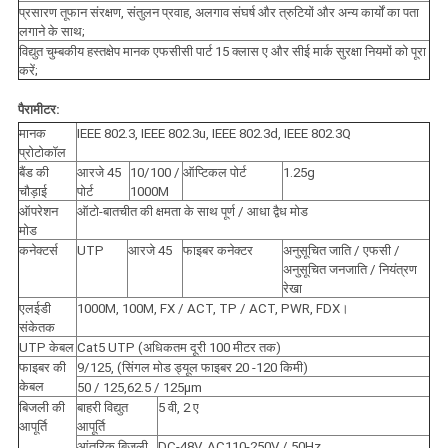
प्रसारण तूफान संरक्षण, संतुलन प्रवाह, अलगाव संघर्ष और त्रुटियों और अन्य कार्यों का पता
लगाने के साथ;
विद्युत चुम्बकीय हस्तक्षेप मानक एफसीसी पार्ट 15 क्लास ए और सीई मार्क सुरक्षा नियमों को पूरा
करें;
पैरामीटर:
मानक
IEEE 802.3, IEEE 802.3u, IEEE 802.3d, IEEE 802.3Q
प्रोटोकॉल
बैंड की
आरजे 45
10/100 /
ऑप्टिकल पोर्ट
1.25g
चौड़ाई
पोर्ट
1000M
ऑपरेशन
ऑटो-बातचीत की क्षमता के साथ पूर्ण / आधा द्वैध मोड
मोड
कनेक्टर्स
UTP
आरजे 45
फाइबर कनेक्टर
अनुसूचित जाति / एफसी /
अनुसूचित जनजाति / नियंत्रण
रेखा
एलईडी
1000M, 100M, FX / ACT, TP / ACT, PWR, FDX।
संकेतक
UTP केबल
Cat5 UTP (अधिकतम दूरी 100 मीटर तक)
फाइबर की
9/125, (सिंगल मोड ड्यूल फाइबर 20 -120 किमी)
केबल
50 / 125,62.5 / 125μm
बिजली की
बाहरी विद्युत
5 वी, 2 ए
आपूर्ति
आपूर्ति
आंतरिक बिजली
DC-48V, AC110-250V / 50Hz