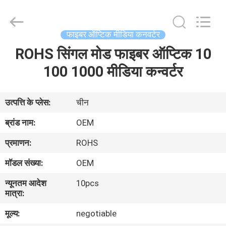
Silk
Road
Enterprise
Management
Services
फाइबर ऑप्टिक मीडिया कनवर्टर
Co.,LTD..
All
ROHS सिंगल मोड फाइबर ऑप्टिक 10
होम
Rights
Reserved.
100 1000 मीडिया कन्वर्टर
उत्पाद
उत्पत्ति के प्लेस:
चीन
हमारे
ब्रांड नाम:
OEM
बारे
प्रमाणन:
ROHS
में
मॉडल संख्या:
OEM
न्यूनतम आदेश
10pcs
फैक्टरी
मात्रा:
यात्रा
मूल्य:
negotiable