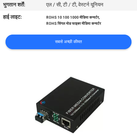
भुगतान शर्तें:
एल / सी, टी / टी, वेस्टर्न यूनियन
गुणवत्ता
नियंत्रण
हाई लाइट:
,
ROHS 10 100 1000 मीडिया कन्वर्टर
ROHS सिंगल मोड फाइबर मीडिया कन्वर्टर
हमसे
सबसे अच्छी कीमत
संपर्क
करें
समाचार
सभी
मामलों
साइटमैप